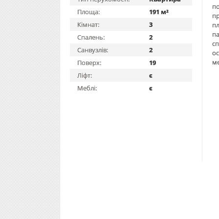
по
Площа:
191 м²
пр
Кімнат:
3
пл
па
Спалень:
2
сп
Санвузлів:
2
ос
ме
Поверх:
19
Ліфт:
є
Меблі:
є