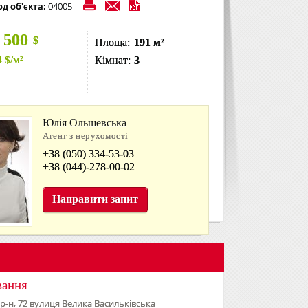
од об'єкта:
04005
 500
$
Площа:
191 м²
4
$
/м²
Кімнат:
3
Юлія Ольшевська
Агент з нерухомості
+38 (050) 334-53-03
+38 (044)-278-00-02
Направити запит
вання
 р-н, 72 вулиця Велика Васильківська