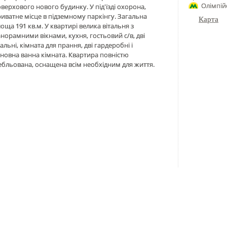
Олімпійс
верхового нового будинку. У під'їзді охорона,
иватне місце в підземному паркінгу. Загальна
Карта
оща 191 кв.м. У квартирі велика вітальня з
норамними вікнами, кухня, гостьовий с/в, дві
альні, кімната для прання, дві гардеробні і
новна ванна кімната. Квартира повністю
бльована, оснащена всім необхідним для життя.