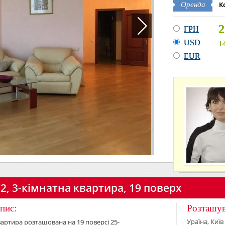
К
Оренда
2
ГРН
USD
1
EUR
72, 3-кімнатна квартира, 19 поверх
пис:
Розташу
Ураїна, Київ
артира розташована на 19 поверсі 25-