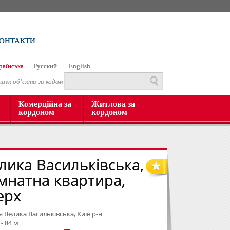
ОНТАКТИ
раїнська
Русский
English
шук об’єкта за кодом
Комерційна за
Житлова за
кордоном
кордоном
елика Васильківська,
імнатна квартира,
ерх
я Велика Васильківська, Київ р-н
- 84 м