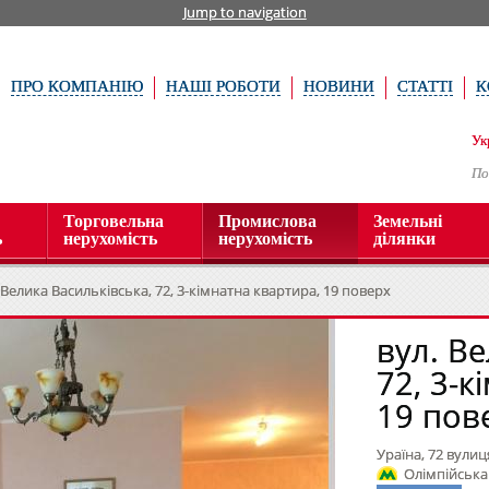
Jump to navigation
ПРО КОМПАНІЮ
НАШІ РОБОТИ
НОВИНИ
СТАТТІ
К
Ук
По
Торговельна
Промислова
Земельні
ь
нерухомість
нерухомість
ділянки
 Велика Васильківська, 72, 3-кімнатна квартира, 19 поверх
вул. В
72, 3-к
19 пов
Ураїна, 72 вулиц
Олімпійська 