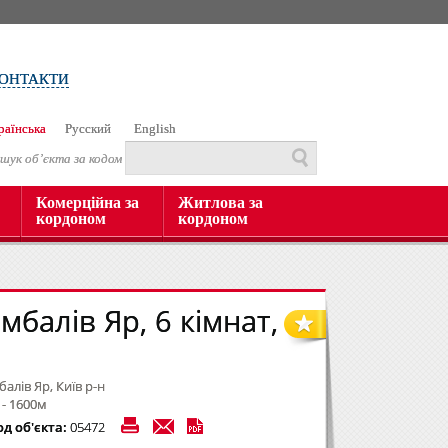
ОНТАКТИ
раїнська
Русский
English
шук об’єкта за кодом
Комерційна за
Житлова за
кордоном
кордоном
мбалів Яр, 6 кімнат,
балів Яр, Київ р-н
 - 1600м
од об'єкта:
05472