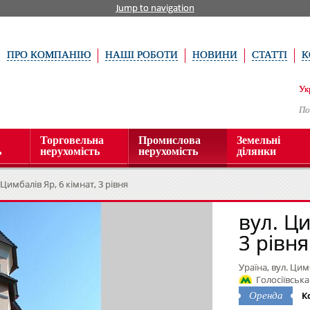
Jump to navigation
ПРО КОМПАНІЮ
НАШІ РОБОТИ
НОВИНИ
СТАТТІ
К
Ук
По
Торговельна
Промислова
Земельні
ь
нерухомість
нерухомість
ділянки
 Цимбалів Яр, 6 кімнат, 3 рівня
вул. Ци
3 рівня
Ураїна, вул. Цим
Голосіївська
К
Оренда