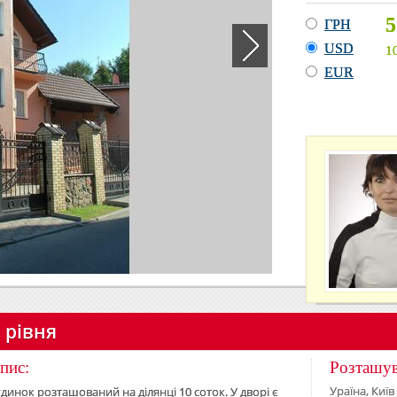
5
ГРН
USD
1
EUR
3 рівня
пис:
Розташу
Ураїна, Київ
динок розташований на ділянці 10 соток. У дворі є