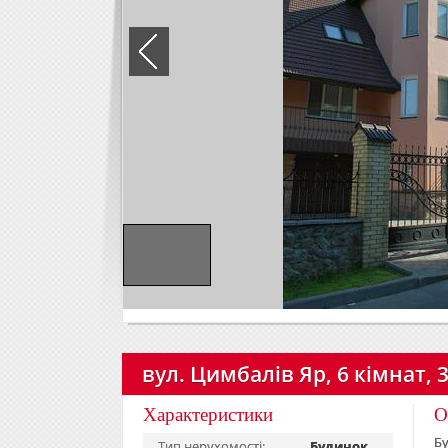
вул. Цимбалів Яр, 6 кімнат, 
Характеристики
О
Бу
Тип нерухомості:
Будинок