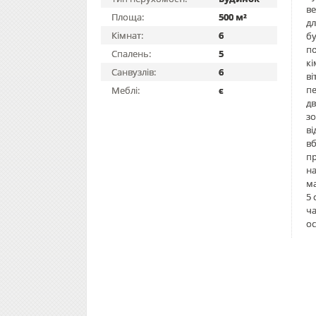
ве
Площа:
500 м²
дл
Кімнат:
6
бу
по
Спалень:
5
кі
Санвузлів:
6
ві
пе
Меблі:
є
дв
зо
ві
вб
пр
на
ма
5 
ч
о