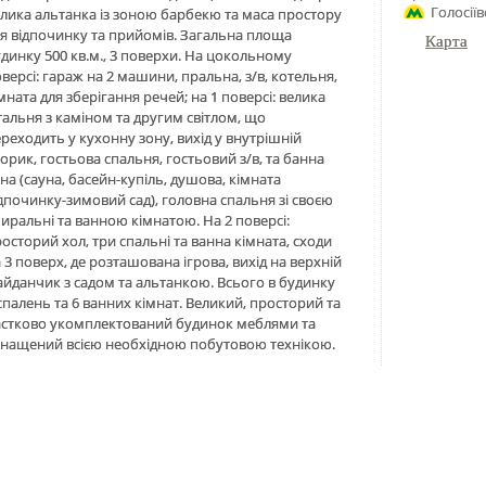
Голосіїв
лика альтанка із зоною барбекю та маса простору
я відпочинку та прийомів. Загальна площа
Карта
динку 500 кв.м., 3 поверхи. На цокольному
версі: гараж на 2 машини, пральна, з/в, котельня,
мната для зберігання речей; на 1 поверсі: велика
тальня з каміном та другим світлом, що
реходить у кухонну зону, вихід у внутрішній
орик, гостьова спальня, гостьовий з/в, та банна
на (сауна, басейн-купіль, душова, кімната
дпочинку-зимовий сад), головна спальня зі своєю
иральні та ванною кімнатою. На 2 поверсі:
осторий хол, три спальні та ванна кімната, сходи
 3 поверх, де розташована ігрова, вихід на верхній
йданчик з садом та альтанкою. Всього в будинку
спалень та 6 ванних кімнат. Великий, просторий та
астково укомплектований будинок меблями та
снащений всією необхідною побутовою технікою.