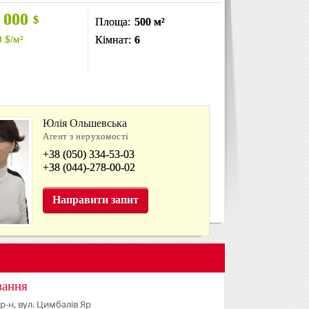
 000
$
Площа:
500 м²
0
$
/м²
Кімнат:
6
Юлія Ольшевська
Агент з нерухомості
+38 (050) 334-53-03
+38 (044)-278-00-02
Направити запит
вання
 р-н, вул. Цимбалів Яр