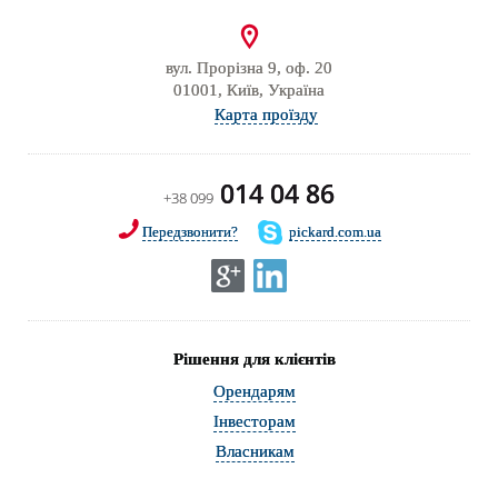
вул. Прорізна 9, оф. 20
01001, Київ, Україна
Карта проїзду
014 04 86
+38 099
Передзвонити?
pickard.com.ua
Рішення для клієнтів
Орендарям
Інвесторам
Власникам