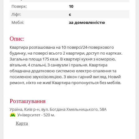
Поверх:
10
Ліфт:
є
Меблі:
за домовленістю
Опис:
Квартира розташована на 10 поверсі/24-поверхового
будинку, на поверсі всього 2 квартири, доступ по картках.
Загальна площа 175 кв.м. В квартирі кухня з коморою,
вітальня, 4 спальні, 3 санвузли і пральня. Квартира
обладнана додатковою системою електро-опалення та
посиленою звукоізоляцією. З вікон гарний вигляд. Новий
ремонт, ніхто не жив! Квартира пропонується без меблів.
Розташування
Ураїна, Київ р-н, вул. Богдана Хмельницького, 58А
Університет - 520 м.
Карта