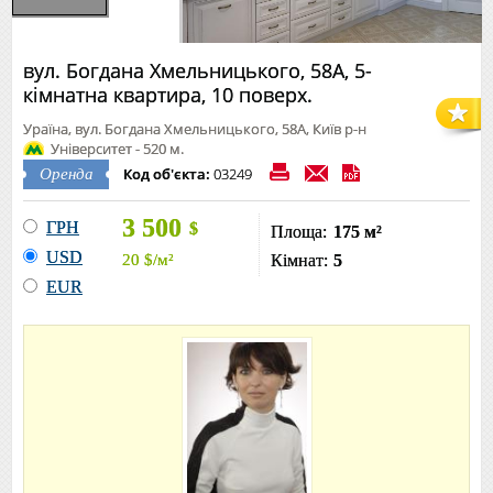
вул. Богдана Хмельницького, 58А, 5-
кімнатна квартира, 10 поверх.
Ураїна, вул. Богдана Хмельницького, 58А, Київ р-н
Університет - 520 м.
Код об'єкта:
03249
Оренда
3 500
ГРН
$
Площа:
175 м²
USD
20
$
/м²
Кімнат:
5
EUR