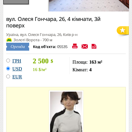
вул. Олеся Гончара, 26, 4 кімнати, 3й
поверх
Ураїна, вул. Олеся Гончара, 26, Київ р-н
Золоті Ворота - 700 м
Код об'єкта:
05535
Оренда
2 500
ГРН
$
Площа:
163 м²
USD
16
$
/м²
Кімнат:
4
EUR