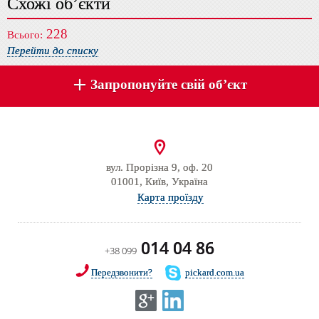
Схожі об’єкти
228
Всього:
Перейти до списку
Запропонуйте свій об’єкт
вул. Прорізна 9, оф. 20
01001, Київ, Україна
Карта проїзду
014 04 86
+38 099
Передзвонити?
pickard.com.ua