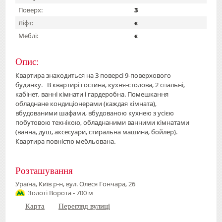
Поверх:
3
Ліфт:
є
Меблі:
є
Опис:
Квартира знаходиться на 3 поверсі 9-поверхового
будинку. В квартирі гостина, кухня-столова, 2 спальні,
кабінет, ванні кімнати і гардеробна. Помешкання
обладнане кондиціонерами (каждая кімната),
вбудованими шафами, вбудованою кухнею з усією
побутовою технікою, обладнаними ванними кімнатами
(ванна, душ, аксесуари, стиральна машина, бойлер).
Квартира повністю мебльована.
Розташування
Ураїна, Київ р-н, вул. Олеся Гончара, 26
Золоті Ворота - 700 м
Карта
Перегляд вулиці