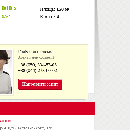
 000
$
Площа:
150 м²
4
$
/м²
Кімнат:
4
Юлія Ольшевська
Агент з нерухомості
+38 (050) 334-53-03
+38 (044)-278-00-02
Направити запит
вання
 р-н, вул. Саксаганського, 37К