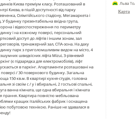
Льва То
динків Києва преміум класу. Розташований в
нтрі Києва, в пішій доступності від парку
Карта
вченка, Олімпійського стадіону, Мегамаркета і
д. У будинку презентабельна вхідна група,
орона і відеоспостереження по периметру
динку і на кожному поверсі, персональний
ртковий доступ до ліфтів і іншим зонам, зал
реговорів, тренажерний зал, СПА-зона. На даху
динку парк з приголомшливим видом на місто, 4
зшумних швидкісних ліфта Mizui, 3-рівневий
ркінг (є підзарядка для електромобілів), ліфт
ускається в паркінг. Апартаменти розташовані на
 поверсі / 30 поверхового будинку. Загальна
оща 150 кв.м. В квартирі кухня-студія, головна
альня зі своїм с / у і вбиральні, 2 гостьові спальні,
уга ванна кімната, ще одна вбиральня і кімната
я прання. Квартира повністю мебльована
блями кращих італійських фабрик і оснащена
ією побутовою технікою. Раніше не здавалася в
енду!