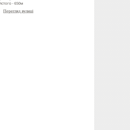
лстого - 650м
Перегляд вулиці