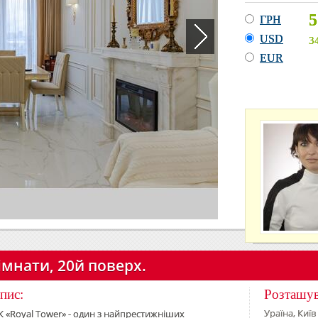
5
ГРН
USD
3
EUR
кімнати, 20й поверх.
пис:
Розташу
Ураїна, Київ
 «Royal Tower» - один з найпрестижніших