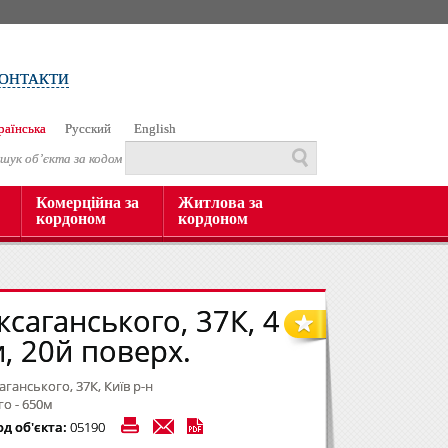
ОНТАКТИ
раїнська
Русский
English
шук об’єкта за кодом
Комерційна за
Житлова за
кордоном
кордоном
ксаганського, 37К, 4
, 20й поверх.
саганського, 37К, Київ р-н
го - 650м
од об'єкта:
05190