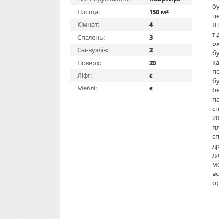
бу
Площа:
150 м²
це
Кімнат:
4
Ше
т.
Спалень:
3
ох
Санвузлів:
2
бу
ка
Поверх:
20
пе
Ліфт:
є
бу
Меблі:
є
бе
па
сп
20
пл
сп
др
дл
ме
вс
ор