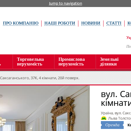
Jump to navigation
ПРО КОМПАНІЮ
НАШІ РОБОТИ
НОВИНИ
СТАТТІ
К
Ук
По
Торговельна
Промислова
Земельні
ь
нерухомість
нерухомість
ділянки
 Саксаганського, 37К, 4 кімнати, 20й поверх.
вул. Са
кімнати
Ураїна, вул. Сак
Льва Толсто
К
Оренда