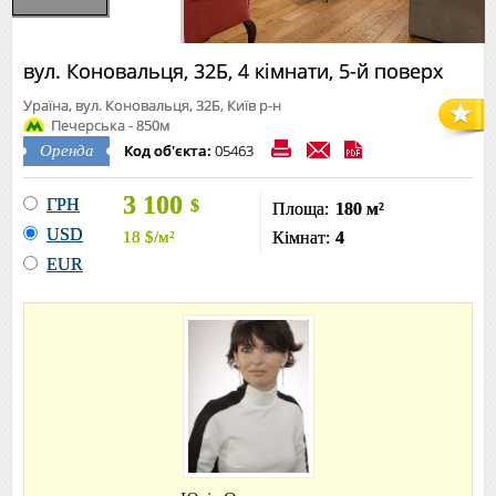
вул. Коновальця, 32Б, 4 кімнати, 5-й поверх
Ураїна, вул. Коновальця, 32Б, Київ р-н
Печерська - 850м
Код об'єкта:
05463
Оренда
3 100
ГРН
$
Площа:
180 м²
USD
18
$
/м²
Кімнат:
4
EUR