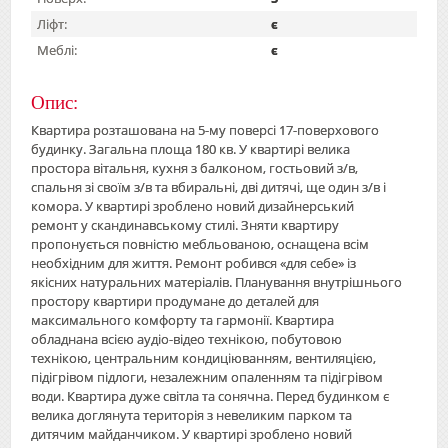
Ліфт:
є
Меблі:
є
Опис:
Квартира розташована на 5-му поверсі 17-поверхового
будинку. Загальна площа 180 кв. У квартирі велика
простора вітальня, кухня з балконом, гостьовий з/в,
спальня зі своїм з/в та вбиральні, дві дитячі, ще один з/в і
комора. У квартирі зроблено новий дизайнерський
ремонт у скандинавському стилі. Зняти квартиру
пропонується повністю мебльованою, оснащена всім
необхідним для життя. Ремонт робився «для себе» із
якісних натуральних матеріалів. Планування внутрішнього
простору квартири продумане до деталей для
максимального комфорту та гармонії. Квартира
обладнана всією аудіо-відео технікою, побутовою
технікою, центральним кондиціюванням, вентиляцією,
підігрівом підлоги, незалежним опаленням та підігрівом
води. Квартира дуже світла та сонячна. Перед будинком є ​​
велика доглянута територія з невеликим парком та
дитячим майданчиком. У квартирі зроблено новий