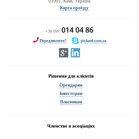
01001, Київ, Україна
Карта проїзду
014 04 86
+38 099
Передзвонити?
pickard.com.ua
Рішення для клієнтів
Орендарям
Інвесторам
Власникам
Членство в асоціаціях