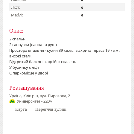
Ліфт:
є
Меблі:
є
Опис:
2 спальні
2 санвузли (ванна та душ)
Простора вітальня - кухня 39 кв.м. , відкрита тераса 19 кв.м.,
високі стелі.
Відкритий балкон в одній із спалень
У будинку є ліфт
Є паркомісце у дворі
Розташування
Ураїна, Київ р-н, вул. Пирогова, 2
Университет - 220м
Карта
Перегляд вулиці