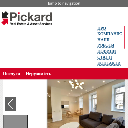
Jump to navigation
Головна
Житлова нерухомість
Оренда
Укр
вул. Пирогова, 2, 3 кімнати, 3-й поверх
аїн
ськ
ПРО
а
Рус
КОМПАНІЮ
ски
НАШІ
й
РОБОТИ
Пошук об’єкта за кодом
Eng
НОВИНИ
lish
СТАТТІ
КОНТАКТИ
Послуги
Нерухомість