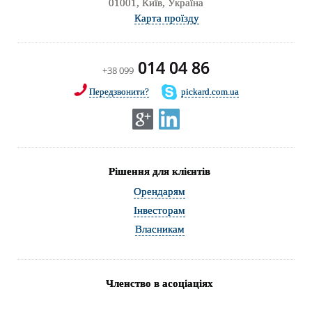
01001, Київ, Україна
Карта проїзду
014 04 86
+38 099
Передзвонити?
pickard.com.ua
Рішення для клієнтів
Орендарям
Інвесторам
Власникам
Членство в асоціаціях