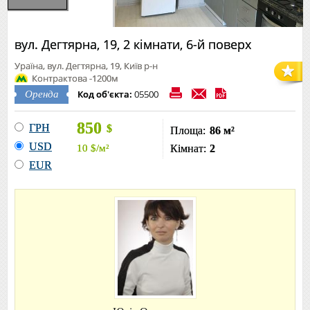
вул. Дегтярна, 19, 2 кімнати, 6-й поверх
Ураїна, вул. Дегтярна, 19, Київ р-н
Контрактова -1200м
Код об'єкта:
05500
Оренда
850
ГРН
$
Площа:
86 м²
USD
10
$
/м²
Кімнат:
2
EUR