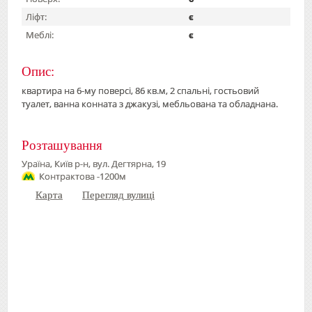
Ліфт:
є
Меблі:
є
Опис:
квартира на 6-му поверсі, 86 кв.м, 2 спальні, гостьовий
туалет, ванна конната з джакузі, мебльована та обладнана.
Розташування
Ураїна, Київ р-н, вул. Дегтярна, 19
Контрактова -1200м
Карта
Перегляд вулиці