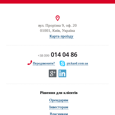
вул. Прорізна 9, оф. 20
01001, Київ, Україна
Карта проїзду
014 04 86
+38 099
Передзвонити?
pickard.com.ua
Рішення для клієнтів
Орендарям
Інвесторам
Власникам