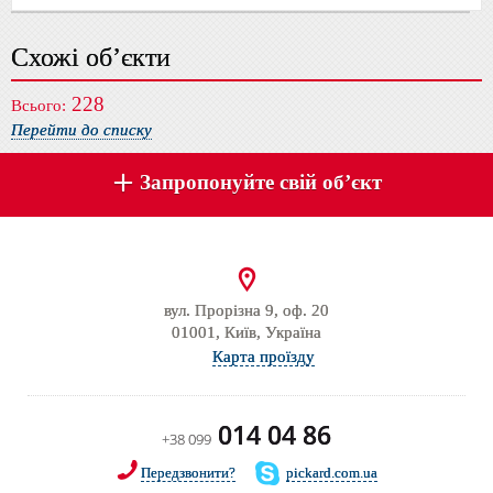
Схожі об’єкти
228
Всього:
Перейти до списку
Запропонуйте свій об’єкт
вул. Прорізна 9, оф. 20
01001, Київ, Україна
Карта проїзду
014 04 86
+38 099
Передзвонити?
pickard.com.ua