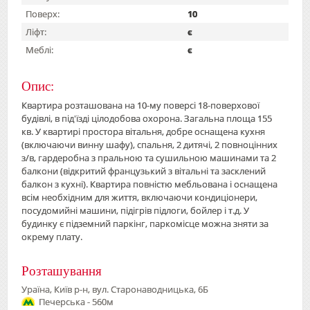
Поверх:
10
Ліфт:
є
Меблі:
є
Опис:
Квартира розташована на 10-му поверсі 18-поверхової
будівлі, в під'їзді цілодобова охорона. Загальна площа 155
кв. У квартирі простора вітальня, добре оснащена кухня
(включаючи винну шафу), спальня, 2 дитячі, 2 повноцінних
з/в, гардеробна з пральною та сушильною машинами та 2
балкони (відкритий французький з вітальні та засклений
балкон з кухні). Квартира повністю мебльована і оснащена
всім необхідним для життя, включаючи кондиціонери,
посудомийні машини, підігрів підлоги, бойлер і т.д. У
будинку є підземний паркінг, паркомісце можна зняти за
окрему плату.
Розташування
Ураїна, Київ р-н, вул. Старонаводницька, 6Б
Печерська - 560м