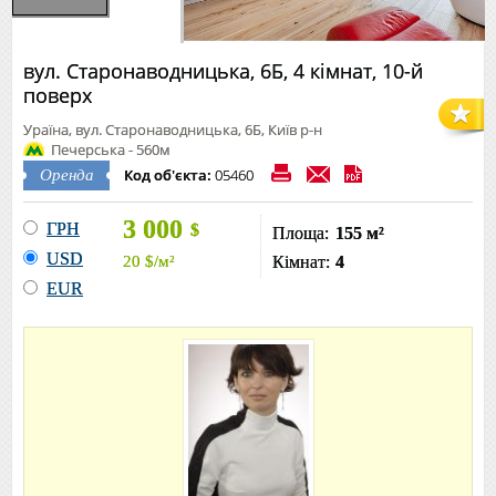
вул. Старонаводницька, 6Б, 4 кімнат, 10-й
поверх
Ураїна, вул. Старонаводницька, 6Б, Київ р-н
Печерська - 560м
Код об'єкта:
05460
Оренда
3 000
ГРН
$
Площа:
155 м²
USD
20
$
/м²
Кімнат:
4
EUR