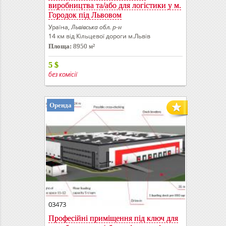
виробництва та/або для логістики у м.
Городок під Львовом
Ураїна,
Львівська обл. р-н
14 км від Кільцевої дороги м.Львів
Площа:
8950 м²
5
$
без комісії
Оренда
03473
Професійні приміщення під ключ для