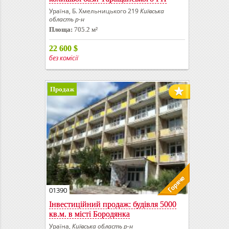
Ураїна, Б. Хмельницького 219
Київська
область р-н
Площа:
705.2 м²
22 600
$
без комісії
Продаж
01390
Інвестиційний продаж: будівля 5000
кв.м. в місті Бородянка
Ураїна,
Київська область р-н