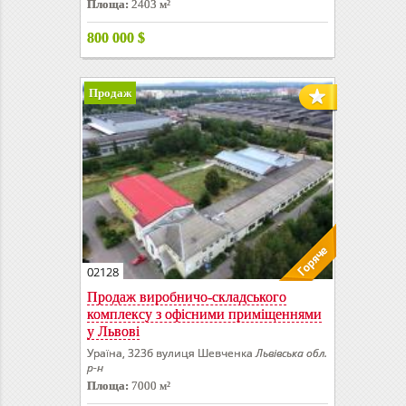
Площа:
2403 м²
800 000
$
Продаж
02128
Продаж виробничо-складського
комплексу з офісними приміщеннями
у Львові
Ураїна, 323б вулиця Шевченка
Львівська обл.
р-н
Площа:
7000 м²