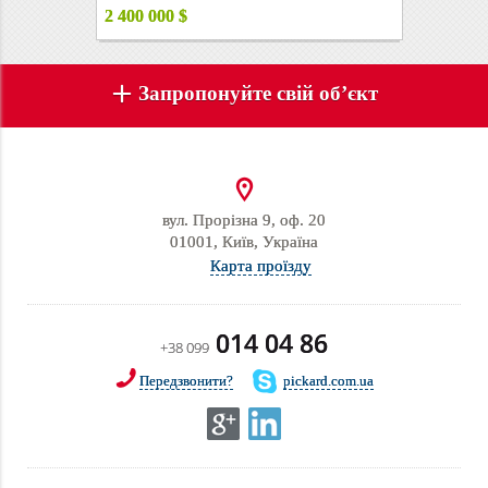
2 400 000
$
Запропонуйте свій об’єкт
вул. Прорізна 9, оф. 20
01001, Київ, Україна
Карта проїзду
014 04 86
+38 099
Передзвонити?
pickard.com.ua