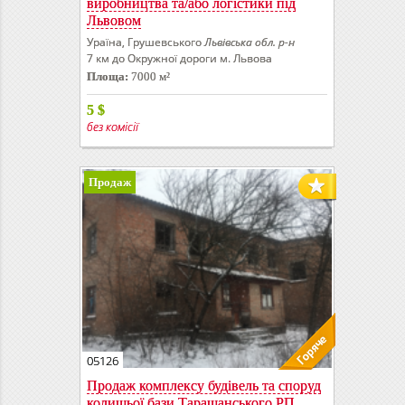
виробництва та/або логістики під
Львовом
Ураїна, Грушевського
Львівська обл. р-н
7 км до Окружної дороги м. Львова
Площа:
7000 м²
5
$
без комісії
Продаж
05126
Продаж комплексу будівель та споруд
колишьої бази Таращанського РП