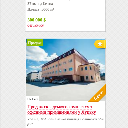
37 км від Києва
Площа:
5000 м²
300 000
$
без комісії
Продаж
02178
Продаж складського комплексу з
офісними приміщеннями у Луцьку
Ураїна, 76А Рівненська вулиця
Волинська обл
р-н