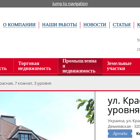
Jump to navigation
О КОМПАНИИ
НАШИ РАБОТЫ
НОВОСТИ
СТАТЬИ
У
П
Промышленна
Торговая
Земельные
я
сть
недвижимость
участки
недвижимость
Красная, 7 комнат, 3 уровня
ул. Кра
уровня
Украина, ул. Кра
Демеевская - 32
К
Аренда