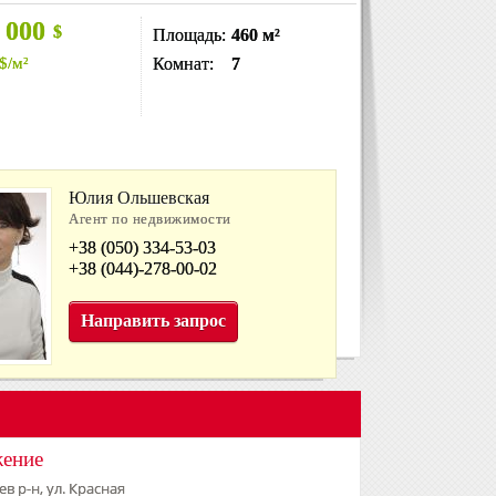
 000
$
Площадь:
460 м²
$
/м²
Комнат:
7
Юлия Ольшевская
Агент по недвижимости
+38 (050) 334-53-03
+38 (044)-278-00-02
Направить запрос
жение
в р-н, ул. Красная