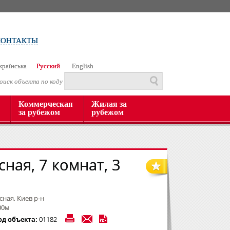
КОНТАКТЫ
країнська
Русский
English
оиск объекта по коду
Коммерческая
Жилая за
за рубежом
рубежом
сная, 7 комнат, 3
сная, Киев р-н
00м
од объекта:
01182