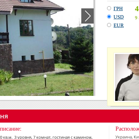
4
ГРН
USD
9
EUR
вня
писание:
Располо
Украина, Кие
0 кв.м. 3 уровня, 7 комнат, гостиная с камином,