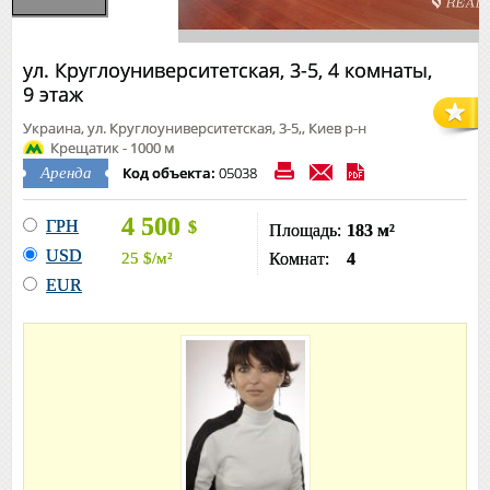
ул. Круглоуниверситетская, 3-5, 4 комнаты,
9 этаж
Украина, ул. Круглоуниверситетская, 3-5,, Киев р-н
Крещатик - 1000 м
Код объекта:
05038
Аренда
4 500
ГРН
$
Площадь:
183 м²
USD
25
$
/м²
Комнат:
4
EUR