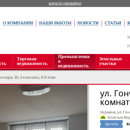
Jump to navigation
О КОМПАНИИ
НАШИ РАБОТЫ
НОВОСТИ
СТАТЬИ
У
П
Промышленна
Торговая
Земельные
я
сть
недвижимость
участки
недвижимость
Гончара, 35, 3 комнаты, 9-й этаж
ул. Гон
комнат
Украина, ул. Гон
Золотые Вор
К
Аренда