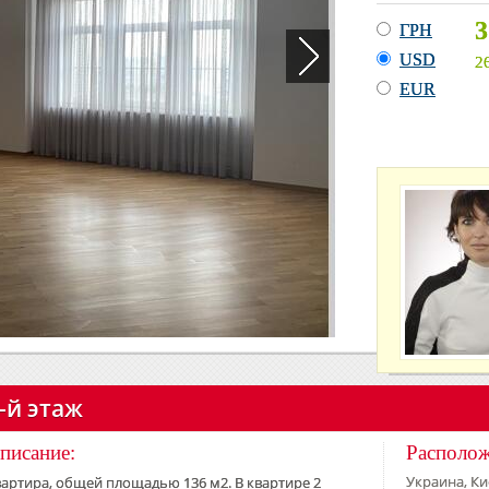
3
ГРН
USD
2
EUR
9-й этаж
писание:
Располо
Украина, Кие
артира, общей площадью 136 м2. В квартире 2