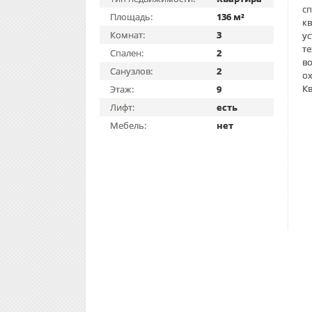
сп
Площадь:
136 м²
кв
Комнат:
3
ус
те
Спален:
2
во
Санузлов:
2
о
Кв
Этаж:
9
Лифт:
есть
Мебель:
нет