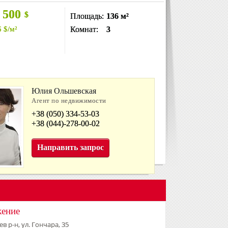
 500
$
Площадь:
136 м²
6
$
/м²
Комнат:
3
Юлия Ольшевская
Агент по недвижимости
+38 (050) 334-53-03
+38 (044)-278-00-02
Направить запрос
жение
в р-н, ул. Гончара, 35