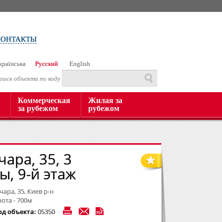
КОНТАКТЫ
країнська
Русский
English
оиск объекта по коду
Коммерческая
Жилая за
за рубежом
рубежом
чара, 35, 3
ы, 9-й этаж
чара, 35, Киев р-н
ота - 700м
од объекта:
05350