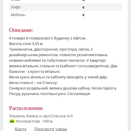
Лифт:
є
Мебель:
є
Описание:
4 поверх 6-поверхового будинку з ліфтом.
Висота стелі 3.55 м
Трикімнатна, двостороння, простора, світла, з
дизайнерським ремонтом, повністю укомплектована
новими меблями та побутовою технікою. У квартирі
велика вітальня, спальня та (кабінет/ гостьова/дитяча). Два
балкони - з кухні та вітальні.
Вікна кухні, вітальні та кабінету виходять у тихий двір,
вікна спальні – на Спаську.
Санвузол роздільний, велика душова кабіна, тепла підлога.
Посуд, рушники, постільні речі. Сигналізація
Расположение
Украина, Киев р-н, вул.Спаська, 6-А
Контрактова - 140 м
Карта
Просмотр улицы