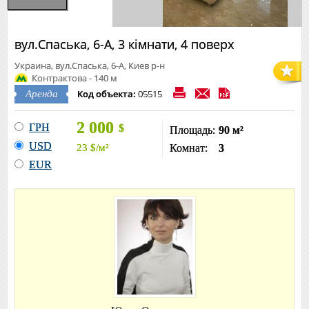
вул.Спаська, 6-А, 3 кімнати, 4 поверх
Украина, вул.Спаська, 6-А, Киев р-н
Контрактова - 140 м
Код объекта:
05515
Аренда
2 000
ГРН
$
Площадь:
90 м²
USD
23
$
/м²
Комнат:
3
EUR