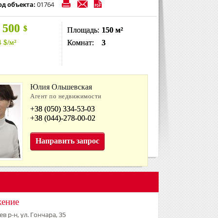
од объекта:
01764
 500
$
Площадь:
150 м²
4
$
/м²
Комнат:
3
Юлия Ольшевская
Агент по недвижимости
+38 (050) 334-53-03
+38 (044)-278-00-02
Направить запрос
жение
в р-н, ул. Гончара, 35