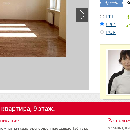
К
Аренда
3
ГРН
USD
2
EUR
 квартира, 9 этаж.
писание:
Располо
Украина, Кие
комнатная квартира, общей площадью 150 кв.м.