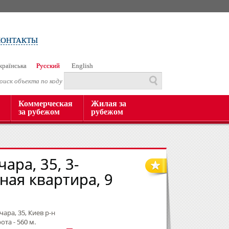
КОНТАКТЫ
країнська
Русский
English
оиск объекта по коду
Коммерческая
Жилая за
за рубежом
рубежом
чара, 35, 3-
ная квартира, 9
чара, 35, Киев р-н
та - 560 м.