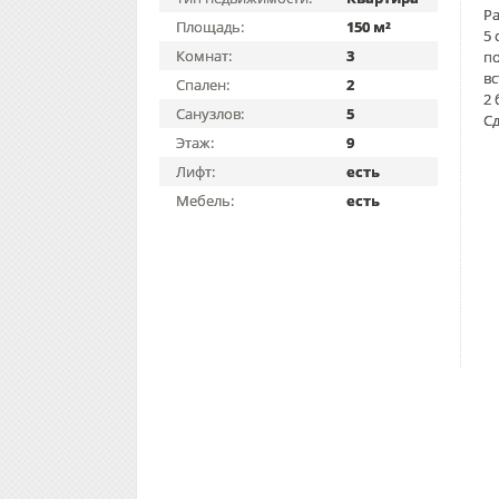
Ра
Площадь:
150 м²
5 
Комнат:
3
п
в
Спален:
2
2 
Санузлов:
5
Сд
Этаж:
9
Лифт:
есть
Мебель:
есть