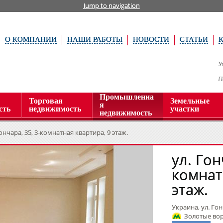
Jump to navigation
О КОМПАНИИ
НАШИ РАБОТЫ
НОВОСТИ
СТАТЬИ
У
П
Промышленна
Торговая
Земельные
я
сть
недвижимость
участки
недвижимость
Гончара, 35, 3-комнатная квартира, 9 этаж.
ул. Гон
комнат
этаж.
Украина, ул. Гон
Золотые воро