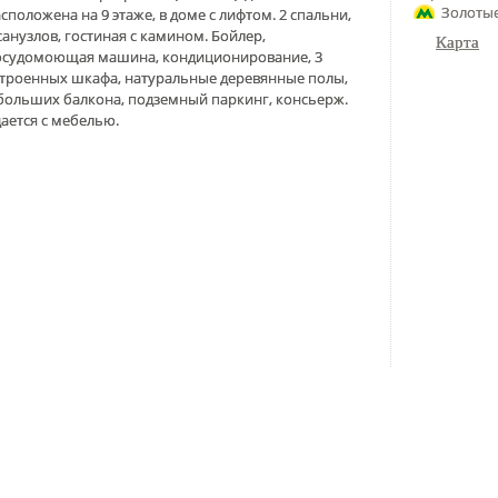
Золотые
сположена на 9 этаже, в доме с лифтом. 2 спальни,
санузлов, гостиная с камином. Бойлер,
Карта
осудомоющая машина, кондиционирование, 3
строенных шкафа, натуральные деревянные полы,
больших балкона, подземный паркинг, консьерж.
ается с мебелью.