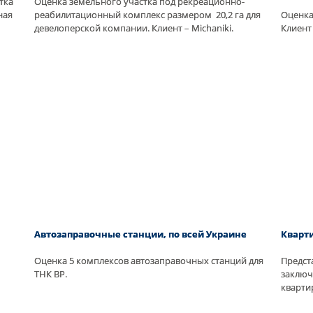
тка
Оценка земельного участка под рекреационно-
ная
реабилитационный комплекс размером 20,2 га для
Оценка
девелоперской компании. Клиент – Michaniki.
Клиент
Автозаправочные станции, по всей Украине
Кварт
Оценка 5 комплексов автозаправочных станций для
Предст
ТНК BP.
заключ
кварти