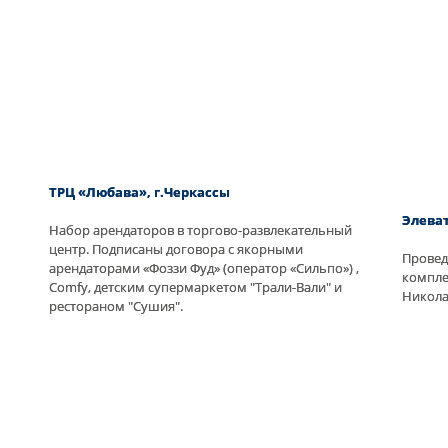
ТРЦ «Любава», г.Черкассы
Элева
Набор арендаторов в торгово-развлекательный
центр. Подписаны договора с якорными
Провед
арендаторами «Фоззи Фуд» (оператор «Сильпо») ,
компле
Comfy, детским супермаркетом "Трали-Вали" и
Никола
рестораном "Сушия".