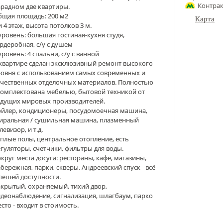
Контрак
радном две квартиры.
бщая площадь: 200 м2
Карта
и 4 этаж, высота потолков 3 м.
уровень: большая гостиная-кухня студя,
рдеробная, с/у с душем
уровень: 4 спальни, с/у с ванной
квартире сделан эксклюзивный ремонт высокого
ровня с использованием самых современных и
ачественных отделочных материалов. Полностью
комплектована мебелью, бытовой техникой от
едущих мировых производителей.
ойлер, кондиционеры, посудомоечная машина,
тиральная / сушильная машина, плазменный
левизор, и т.д.
плые полы, центральное отопление, есть
гуляторы, счетчики, фильтры для воды.
круг места досуга: рестораны, кафе, магазины,
бережная, парки, скверы, Андреевский спуск - всё
пешей доступности.
крытый, охраняемый, тихий двор,
деонаблюдение, сигнализация, шлагбаум, парко
сто - входит в стоимость.