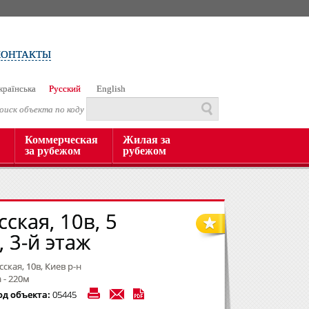
КОНТАКТЫ
країнська
Русский
English
оиск объекта по коду
Коммерческая
Жилая за
за рубежом
рубежом
сская, 10в, 5
 3-й этаж
сская, 10в, Киев р-н
 - 220м
од объекта:
05445