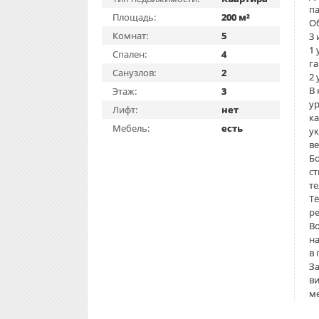
па
Площадь:
200 м²
О
Комнат:
5
3 
1 
Спален:
4
га
Санузлов:
2
2 
В 
Этаж:
3
у
Лифт:
нет
к
Мебель:
есть
у
в
Б
с
те
Тё
ре
Во
на
в 
За
ви
ме