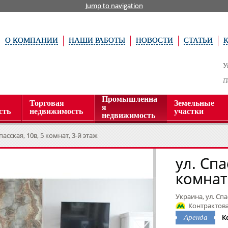
Jump to navigation
О КОМПАНИИ
НАШИ РАБОТЫ
НОВОСТИ
СТАТЬИ
У
П
Промышленна
Торговая
Земельные
я
сть
недвижимость
участки
недвижимость
пасская, 10в, 5 комнат, 3-й этаж
ул. Спа
комнат,
Украина, ул. Спа
Контрактова
К
Аренда