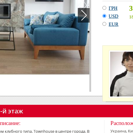
3
ГРН
USD
1
EUR
3-й этаж
писание:
Располо
Украина, Кие
м клубного типа. Townhouse в центре города. В