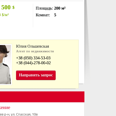
 500
$
Площадь:
200 м²
8
$
/м²
Комнат:
5
Юлия Ольшевская
Агент по недвижимости
+38 (050) 334-53-03
+38 (044)-278-00-02
Направить запрос
жение
в р-н, ул. Спасская, 10в