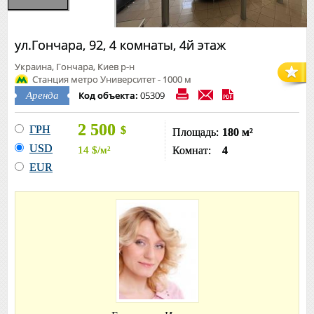
ул.Гончара, 92, 4 комнаты, 4й этаж
Украина, Гончара, Киев р-н
Станция метро Университет - 1000 м
Код объекта:
05309
Аренда
2 500
ГРН
$
Площадь:
180 м²
USD
14
$
/м²
Комнат:
4
EUR