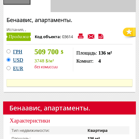
Бенаавис, апартаменты.
Испания, ,
Код объекта:
03614
Продажа
509 700
ГРН
$
Площадь:
136 м²
USD
3748
$
/м²
Комнат:
4
без комиссии
EUR
Бенаавис, апартаменты.
Характеристики
Тип недвижимости:
Квартира
Площадь:
136 м²