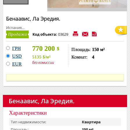
Бенаавис, Ла Эредия.
Испания, ,
Код объекта:
03629
Продажа
770 200
ГРН
$
Площадь:
150 м²
USD
5135
$
/м²
Комнат:
4
без комиссии
EUR
Бенаавис, Ла Эредия.
Характеристики
Тип недвижимости:
Квартира
Площадь:
150 м²