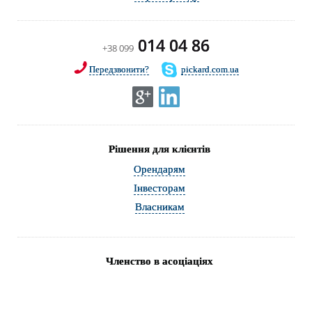
014 04 86
+38 099
Передзвонити?
pickard.com.ua
Рішення для клієнтів
Орендарям
Інвесторам
Власникам
Членство в асоціаціях