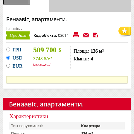
Бенаавіс, апартаменти.
Іспанія, ,
Код об'єкта:
03614
Продаж
509 700
ГРН
$
Площа:
136 м²
USD
3748
$
/м²
Кімнат:
4
без комісії
EUR
Бенаавіс, апартаменти.
Характеристики
Тип нерухомості:
Квартира
Площа:
136 м²