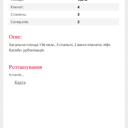
Кімнат:
4
Спалень:
3
Санвузлів:
2
Опис:
Загальна площа 136 кв.м., 3 спальні, 2 ванні кімнати, ліфт,
басейн, урбанізація.
Розташування
Іспанія, ,
Карта