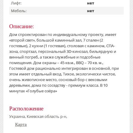
Лифт:
нет
Мебель:
нет
Описание:
Дом спроектирован по индивидуальному проекту, имеет
«второй свет», большой каминный зал, 7 спален (2
гостевые), 2 кухни (1 гостевая), столовая с камином, СПА-
зона, спортзал, персональный 3
D
-кинозал, бильярдную и
винный погреб, а также служебные и подсобные
помещения.
Дом охраны – 45 кв.м.,
BBQ
– 70 кв. м.,
Гостевой дом рационально интегрирован в основной, при
этом имеет отдельный вход. Тихое, экологически чистое,
очень живописное место, сосновый бор с вековыми
деревьями, дома по соседству - премиум класса. В 10
минутах «Голубые озёра»
Расположение
Украина, Киевская область р-н,
Карта