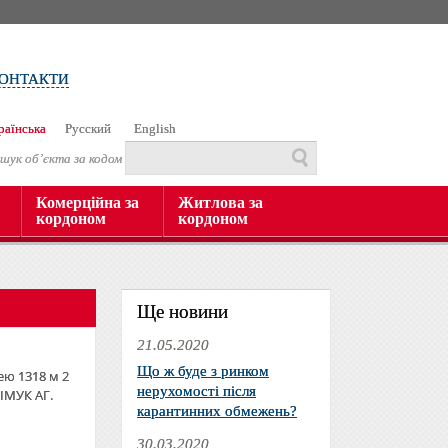
ОНТАКТИ
раїнська
Русский
English
шук об’єкта за кодом
Комерційна за
Житлова за
кордоном
кордоном
Ще новини
21.05.2020
Що ж буде з ринком
ю 1318 м 2
нерухомості після
 ІМУК АГ.
карантинних обмежень?
30.03.2020