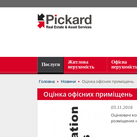
Житлова
Офісна
Послуги
нерухомість
нерухоміст
Головна
Новини
Оцінка офісних приміщень
Оцінка офісних приміщень
03.11.2016
Оцінювачі ко
розміщених н