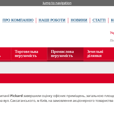
Jump to navigation
ПРО КОМПАНІЮ
НАШІ РОБОТИ
НОВИНИ
СТАТТІ
К
Ук
По
Торговельна
Промислова
Земельні
ь
нерухомість
нерухомість
ділянки
мпанії
Pickard
завершили оцінку офісних приміщень, загальною площе
а вул. Саксаганського, м Київ, на замовлення акціонерного товариства