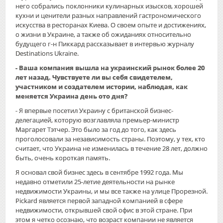
него собрались поклонники кулинарных изысков, хорошей
кухни и ценители разных направлений гастрономического
искусства в ресторанах Киева. О своем опыте и достижениях,
о жизни в Украине, а также об ожиданиях относительно
будущего г-н Пиккард рассказывает в интервью журналу
Destinations Ukraine.
-
Ваша компания вышла на украинский рынок более 20
лет назад.
Чувствуете ли вы себя свидетелем
,
участник
ом
и создател
ем
истории, наблюдая​, как
меняется Украина день ото дня?
- Я впервые посетил Украину с британской бизнес-
делегацией, которую возглавляла премьер-министр
Маргарет Тэтчер. Это было за год до того, как здесь
проголосовали за независимость страны. Поэтому, у тех, кто
считает, что Украина не изменилась в течение 28 лет, должно
быть, очень короткая память.
Я основал свой бизнес здесь в сентябре 1992 года. Мы
недавно отметили 25-летие ​деятельности на рынке
недвижимости Украины, ​и мы все также ​на улице Прорезной.
Pickard является первой западной компанией в сфере
недвижимости, открывшей свой офис в этой стране. При
этом я ​четко осознаю​, что возраст компании не является ​