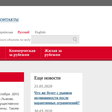
КОНТАКТЫ
країнська
Русский
English
оиск объекта по коду
Коммерческая
Жилая за
за рубежом
рубежом
Еще новости
21.05.2020
Что же будет с рынком
ктябре 2015
недвижимости после
о Львове.
карантинных ограничений?
ущественно
ины. Таким
30.03.2020