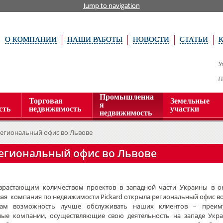
Jump to navigation
О КОМПАНИИ
НАШИ РАБОТЫ
НОВОСТИ
СТАТЬИ
У
П
Промышленна
Торговая
Земельные
я
сть
недвижимость
участки
недвижимость
региональный офис во Львове
региональный офис во Львове
озрастающим количеством проектов в западной части Украины в о
ая компания по недвижимости Pickard открыла региональный офис в
нам возможность лучше обслуживать наших клиентов – преим
ые компании, осуществляющие свою деятельность на западе Укра