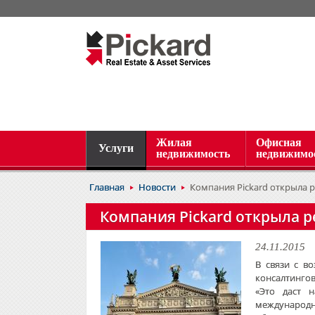
Жилая
Офисная
Услуги
недвижимость
недвижимо
Главная
Новости
Компания Pickard открыла 
Компания Pickard открыла 
24.11.2015
В связи с в
консалтингов
«Это даст 
международн