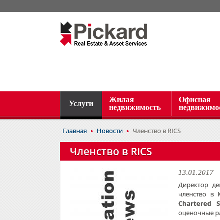
Жилая
Офисная
Услуги
недвижимость
недвижимо
Главная
Новости
Членство в RICS
Членство в RICS
13.01.2017
Директор д
членство в 
Chartered S
оценочные р