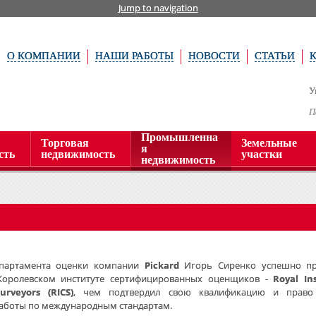
Jump to navigation
О КОМПАНИИ
НАШИ РАБОТЫ
НОВОСТИ
СТАТЬИ
У
П
Промышленна
Торговая
Земельные
я
сть
недвижимость
участки
недвижимость
епартамента оценки компании
Pickard
Игорь Сиренко успешно пр
Королевском институте сертифицированных оценщиков -
Royal In
urveyors (RICS)
, чем подтвердил свою квалификацию и право
аботы по международным стандартам.