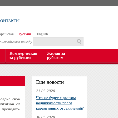
КОНТАКТЫ
країнська
Русский
English
оиск объекта по коду
Коммерческая
Жилая за
за рубежом
рубежом
Еще новости
21.05.2020
Что же будет с рынком
одлил свое
недвижимости после
stitution of
карантинных ограничений?
 проводить
30.03.2020