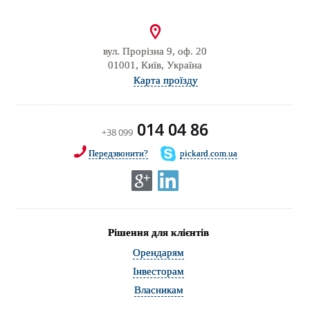
вул. Прорізна 9, оф. 20
01001, Київ, Україна
Карта проїзду
014 04 86
+38 099
Передзвонити?
pickard.com.ua
Рішення для клієнтів
Орендарям
Інвесторам
Власникам