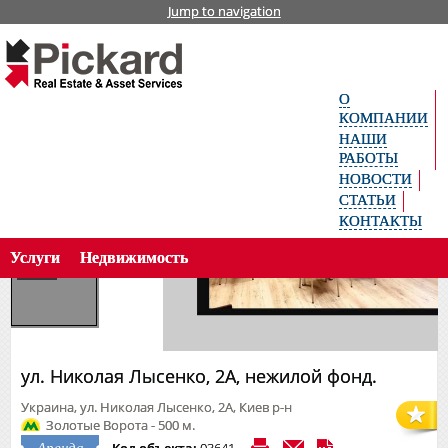
Jump to navigation
Главная
Офисная недвижимость
Аренда
Укр
ул. Николая Лысенко, 2А, нежилой фонд.
аїн
ськ
О
а
Рус
КОМПАНИИ
ски
НАШИ
й
РАБОТЫ
Поиск объекта по коду
Eng
НОВОСТИ
lish
СТАТЬИ
КОНТАКТЫ
Услуги
Недвижимость
ул. Николая Лысенко, 2А, нежилой фонд.
Украина, ул. Николая Лысенко, 2А, Киев р-н
Золотые Ворота - 500 м.