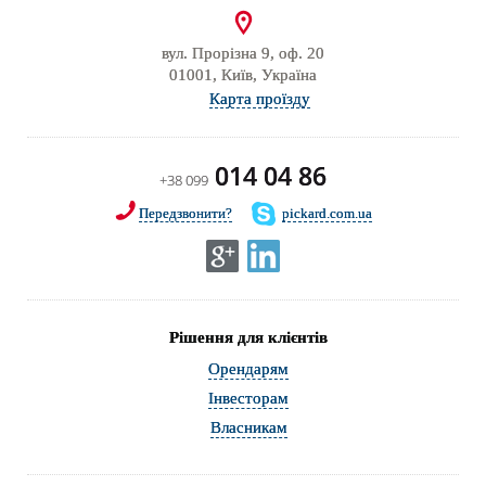
вул. Прорізна 9, оф. 20
01001, Київ, Україна
Карта проїзду
014 04 86
+38 099
Передзвонити?
pickard.com.ua
Рішення для клієнтів
Орендарям
Інвесторам
Власникам