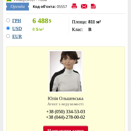
Код об'єкта:
05557
Оренда
6 488
ГРН
$
Площа:
811 м²
USD
8
$
/м²
Клас:
B
EUR
Юлія Ольшевська
Агент з нерухомості
+38 (050) 334-53-03
+38 (044)-278-00-02
Направити запит