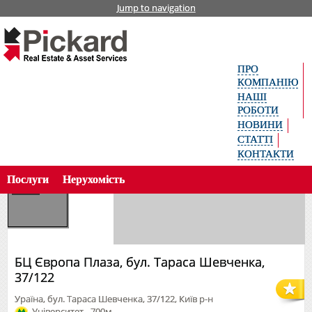
Jump to navigation
Головна
Офісна нерухомість
Оренда
Укр
БЦ Європа Плаза, бул. Тараса Шевченка, 37/122
аїн
ськ
ПРО
а
Рус
КОМПАНІЮ
ски
НАШІ
й
РОБОТИ
Пошук об’єкта за кодом
Eng
НОВИНИ
lish
СТАТТІ
КОНТАКТИ
Послуги
Нерухомість
БЦ Європа Плаза, бул. Тараса Шевченка,
37/122
Ураїна, бул. Тараса Шевченка, 37/122, Київ р-н
Університет - 700м