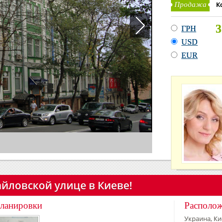
К
Продажа
3
ГРН
USD
EUR
йловской улице в Киеве!
ланировки
Располо
Украина, Ки