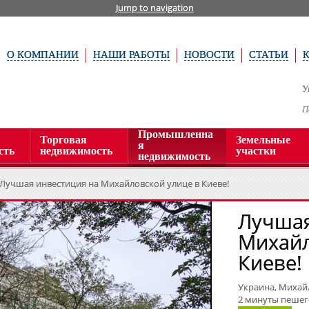
Jump to navigation
О КОМПАНИИ
НАШИ РАБОТЫ
НОВОСТИ
СТАТЬИ
У
П
Промышленна
Торговая
Земельные
я
сть
недвижимость
участки
недвижимость
Лучшая инвестиция на Михайловской улице в Киеве!
Лучшая
Михайл
Киеве!
Украина, Михайл
2 минуты пешег