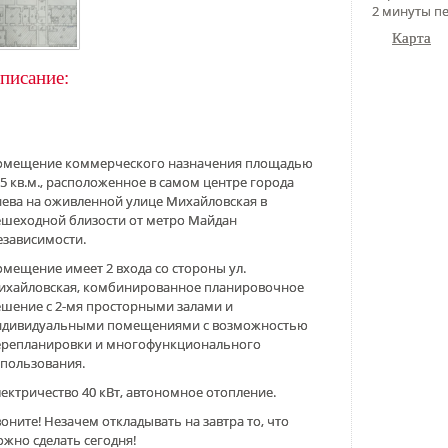
2 минуты п
Карта
писание:
омещение коммерческого назначения площадью
5 кв.м., расположенное в самом центре города
иева на оживленной улице Михайловская в
ешеходной близости от метро Майдан
езависимости.
мещение имеет 2 входа со стороны ул.
ихайловская, комбинированное планировочное
ешение с 2-мя просторными залами и
ндивидуальными помещениями с возможностью
ерепланировки и многофункционального
спользования.
ектричество 40 кВт, автономное отопление.
оните! Незачем откладывать на завтра то, что
жно сделать сегодня!