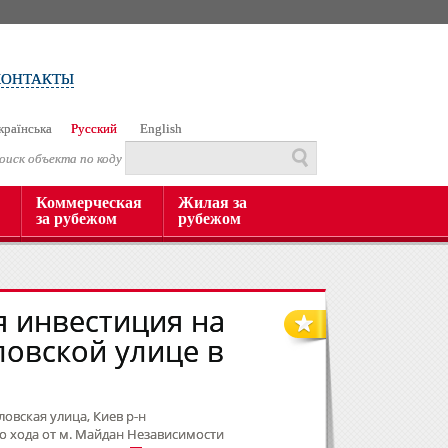
КОНТАКТЫ
країнська
Русский
English
оиск объекта по коду
Коммерческая
Жилая за
за рубежом
рубежом
 инвестиция на
овской улице в
овская улица, Киев р-н
о хода от м. Майдан Независимости