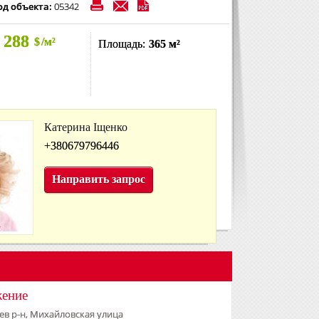
од объекта:
05342
 288
$
/м²
Площадь:
365 м²
Катерина Іщенко
+380679796446
Направить запрос
жение
ев р-н, Михайловская улица