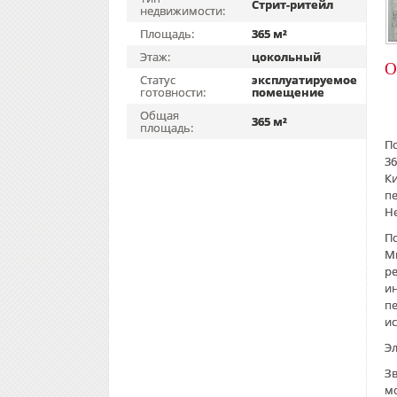
Стрит-ритейл
недвижимости:
Площадь:
365 м²
Этаж:
цокольный
О
Статус
эксплуатируемое
готовности:
помещение
Общая
365 м²
площадь:
П
36
К
п
Н
По
М
р
и
п
и
Эл
Зв
мо