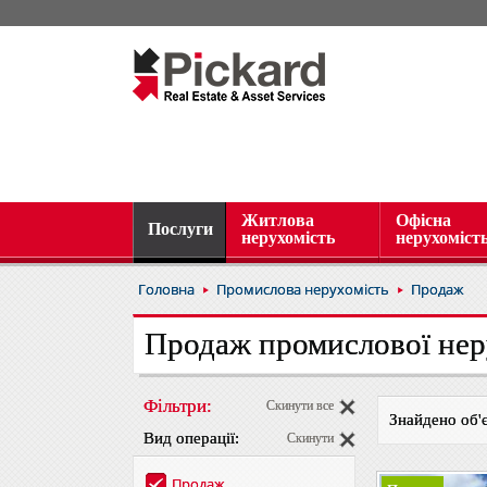
Житлова
Офісна
Послуги
нерухомість
нерухоміст
Головна
Промислова нерухомість
Продаж
Продаж промислової нер
Фільтри:
Скинути все
Знайдено об'є
Вид операції:
Скинути
Продаж