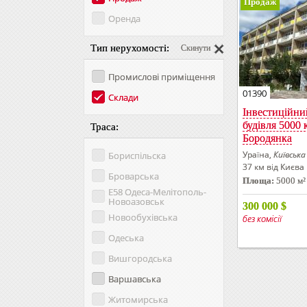
Продаж
Оренда
Тип нерухомості:
Скинути
Промислові приміщення
01390
Склади
Інвестиційни
будівля 5000 к
Траса:
Бородянка
Ураїна,
Київська
Бориспільска
37 км від Києва
Броварська
Площа:
5000 м²
Е58 Одеса-Мелітополь-
Новоазовськ
300 000
$
Новообухівська
без комісії
Одеська
Вишгородська
Варшавська
Житомирська