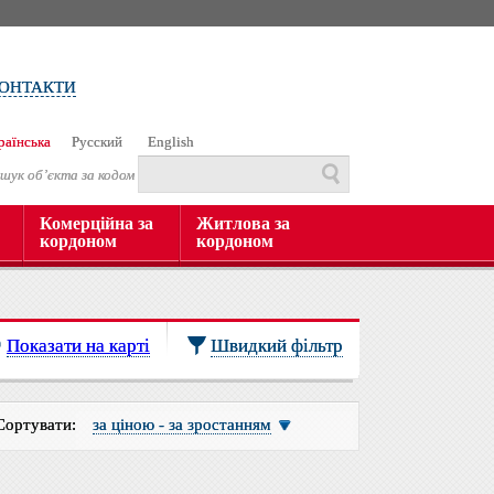
ОНТАКТИ
раїнська
Русский
English
шук об’єкта за кодом
Комерційна за
Житлова за
кордоном
кордоном
Показати на карті
Швидкий фільтр
Сортувати:
за ціною - за зростанням