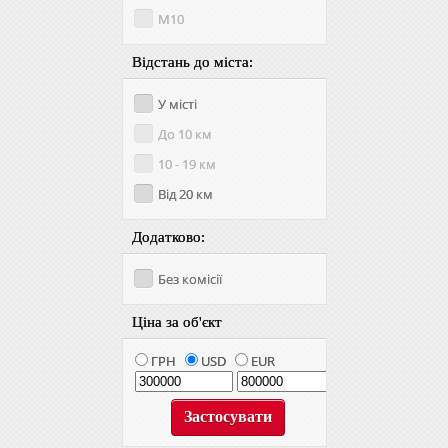
М10
Відстань до міста:
У місті
До 10 км
10 - 19 км
Від 20 км
Додатково:
Без комісії
Ціна за об'єкт
ГРН
USD
EUR