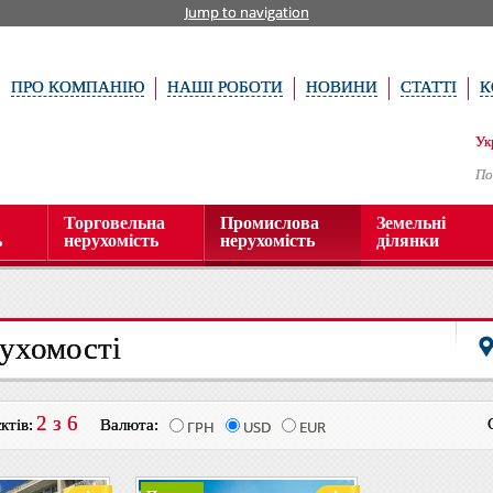
Jump to navigation
ПРО КОМПАНІЮ
НАШІ РОБОТИ
НОВИНИ
СТАТТІ
К
Ук
По
Торговельна
Промислова
Земельні
ь
нерухомість
нерухомість
ділянки
ухомості
2 з 6
ктів:
Валюта:
ГРН
USD
EUR