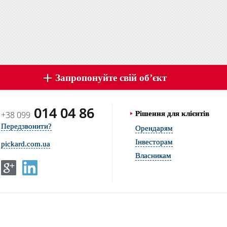
Запропонуйте свій об’єкт
014 04 86
+38 099
Рішення для клієнтів
Передзвонити?
Орендарям
Інвесторам
pickard.com.ua
Власникам