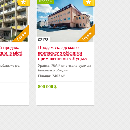
Продаж
02178
й продаж:
Продаж складського
в.м. в місті
комплексу з офісними
приміщеннями у Луцьку
 область р-н
Ураїна, 76А Рівненська вулиця
Волинська обл р-н
Площа:
2403 м²
800 000
$